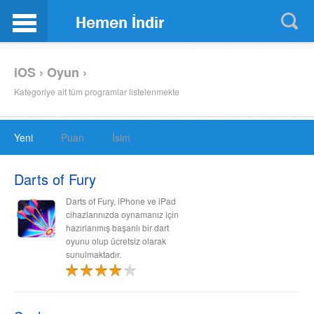
iOS › Oyun ›
Kategoriye ait tüm programlar listelenmekte
Yeni
Puan
İsim
Darts of Fury
Darts of Fury, iPhone ve iPad
cihazlarınızda oynamanız için
hazırlanmış başarılı bir dart
oyunu olup ücretsiz olarak
sunulmaktadır.