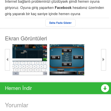
İnternet bağlantı probleminizi çözdüysek şimdi hemen oyuna
giriyoruz. Oyuna giriş yaparken
Facebook
hesabınız üzerinden
giriş yaparak bir kaç saniye içinde hemen oyuna
başlayabilirsiniz.
101 Okey
oyunu sadece oyun oynamanız için
Daha Fazla Göster
değil, aynı zamanda farklı insanlar ile tanışarak sohbet etmenize
de imkan vermekte.
Ekran Görüntüleri
Daha bitmedi! Oyunda en eğlenceli anlarda müzik listesi
oluşturarak isterseniz arkadaşlarınıza, isterseniz de sadece
kendiniz için müzik yayını yapabilirsiniz.
Hemen İndir
Yorumlar