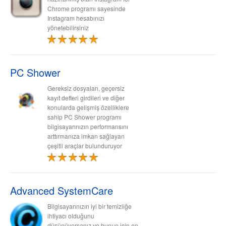
Chrome programı sayesinde
Instagram hesabınızı
yönetebilirsiniz
PC Shower
Gereksiz dosyaları, geçersiz
kayıt defteri girdileri ve diğer
konularda gelişmiş özelliklere
sahip PC Shower programı
bilgisayarınızın performansını
arttırmanıza imkan sağlayan
çeşitli araçlar bulunduruyor
Advanced SystemCare
Bilgisayarınızın iyi bir temizliğe
ihtiyacı olduğunu
düşünüyorsanız ve bunun için en