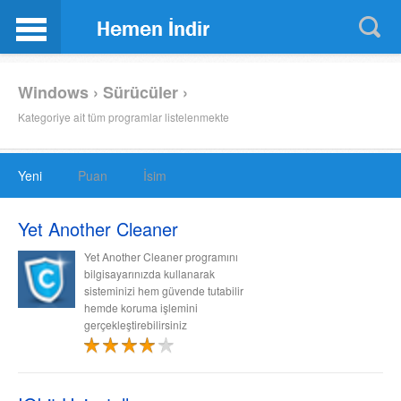
Windows › Sürücüler ›
Kategoriye ait tüm programlar listelenmekte
Yeni
Puan
İsim
Yet Another Cleaner
Yet Another Cleaner programını
bilgisayarınızda kullanarak
sisteminizi hem güvende tutabilir
hemde koruma işlemini
gerçekleştirebilirsiniz