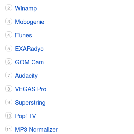
Winamp
Mobogenie
iTunes
EXARadyo
GOM Cam
Audacity
VEGAS Pro
Superstring
Popi TV
MP3 Normalizer