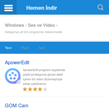
Windows › Ses ve Video ›
Kategoriye ait tüm programlar listelenmekte
Yeni
Puan
İsim
ApowerEdit
ApowerEdit programı sayesinde
çeşitli profesyonel görsel efekt
içeren bir video düzenleyiciye
sahip olabilirsiniz.
GOM Cam