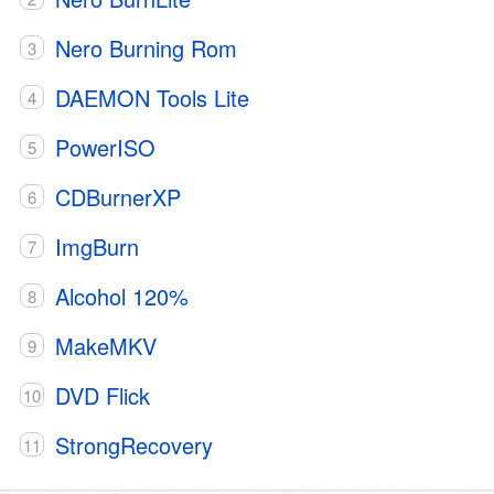
Nero Burning Rom
DAEMON Tools Lite
PowerISO
CDBurnerXP
ImgBurn
Alcohol 120%
MakeMKV
DVD Flick
StrongRecovery