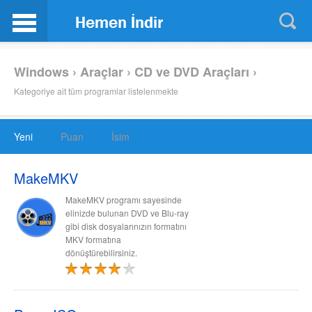
Windows › Araçlar › CD ve DVD Araçları ›
Kategoriye ait tüm programlar listelenmekte
Yeni
Puan
İsim
MakeMKV
MakeMKV programı sayesinde
elinizde bulunan DVD ve Blu-ray
gibi disk dosyalarınızın formatını
MKV formatına
dönüştürebilirsiniz.