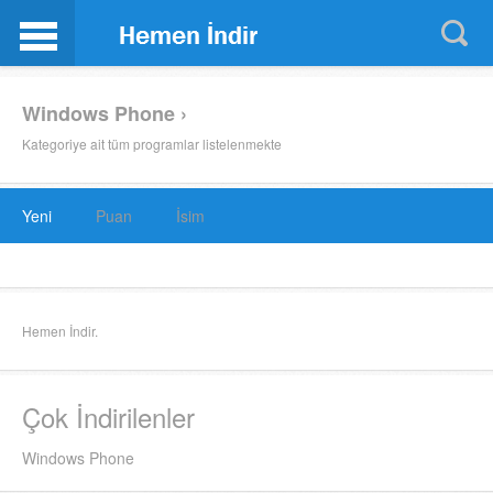
Windows Phone ›
Kategoriye ait tüm programlar listelenmekte
Yeni
Puan
İsim
Hemen İndir.
Çok İndirilenler
Windows Phone