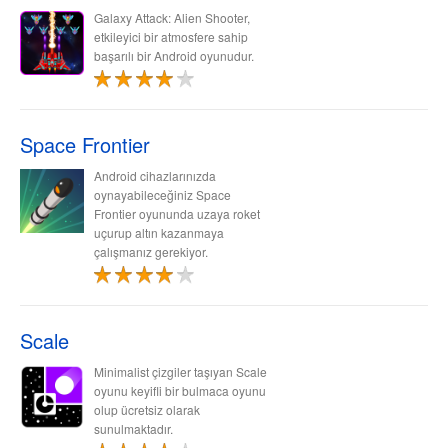
Galaxy Attack: Alien Shooter,
etkileyici bir atmosfere sahip
başarılı bir Android oyunudur.
Space Frontier
Android cihazlarınızda
oynayabileceğiniz Space
Frontier oyununda uzaya roket
uçurup altın kazanmaya
çalışmanız gerekiyor.
Scale
Minimalist çizgiler taşıyan Scale
oyunu keyifli bir bulmaca oyunu
olup ücretsiz olarak
sunulmaktadır.