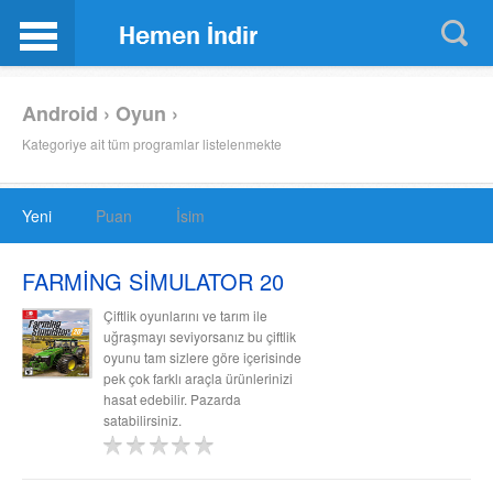
Android › Oyun ›
Kategoriye ait tüm programlar listelenmekte
Yeni
Puan
İsim
FARMİNG SİMULATOR 20
Çiftlik oyunlarını ve tarım ile
uğraşmayı seviyorsanız bu çiftlik
oyunu tam sizlere göre içerisinde
pek çok farklı araçla ürünlerinizi
hasat edebilir. Pazarda
satabilirsiniz.